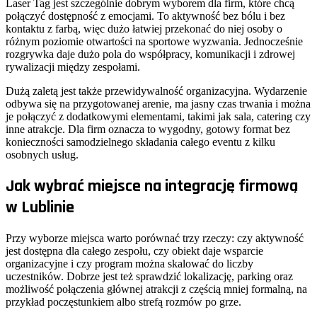
Laser Tag jest szczególnie dobrym wyborem dla firm, które chcą
połączyć dostępność z emocjami. To aktywność bez bólu i bez
kontaktu z farbą, więc dużo łatwiej przekonać do niej osoby o
różnym poziomie otwartości na sportowe wyzwania. Jednocześnie
rozgrywka daje dużo pola do współpracy, komunikacji i zdrowej
rywalizacji między zespołami.
Dużą zaletą jest także przewidywalność organizacyjna. Wydarzenie
odbywa się na przygotowanej arenie, ma jasny czas trwania i można
je połączyć z dodatkowymi elementami, takimi jak sala, catering czy
inne atrakcje. Dla firm oznacza to wygodny, gotowy format bez
konieczności samodzielnego składania całego eventu z kilku
osobnych usług.
Jak wybrać miejsce na integrację firmową
w Lublinie
Przy wyborze miejsca warto porównać trzy rzeczy: czy aktywność
jest dostępna dla całego zespołu, czy obiekt daje wsparcie
organizacyjne i czy program można skalować do liczby
uczestników. Dobrze jest też sprawdzić lokalizację, parking oraz
możliwość połączenia głównej atrakcji z częścią mniej formalną, na
przykład poczęstunkiem albo strefą rozmów po grze.