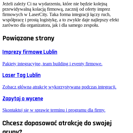
Jeżeli zależy Ci na wydarzeniu, które nie będzie kolejną
przewidywalną kolacją firmową, zacznij od oferty imprez
firmowych w LaserCity. Taka forma integracji łączy ruch,
współpracę i prostą logistykę, a to zwykle daje najlepszy efekt
zarówno dla organizatora, jak i dla samego zespołu.
Powiązane strony
Imprezy firmowe Lublin
Pakiety integracyjne, team building i eventy firmowe.
Laser Tag Lublin
Zobacz główną atrakcję wykorzystywaną podczas integracji.
Zapytaj o wycenę
Skontaktuj się w sprawie terminu i programu dla firmy.
Chcesz dopasować atrakcję do swojej
grupy?