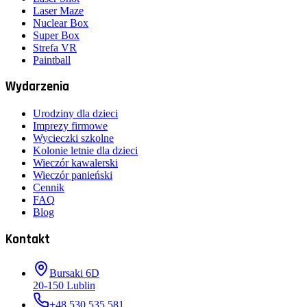
Laser Maze
Nuclear Box
Super Box
Strefa VR
Paintball
Wydarzenia
Urodziny dla dzieci
Imprezy firmowe
Wycieczki szkolne
Kolonie letnie dla dzieci
Wieczór kawalerski
Wieczór panieński
Cennik
FAQ
Blog
Kontakt
Bursaki 6D
20-150
Lublin
+48 530 535 581