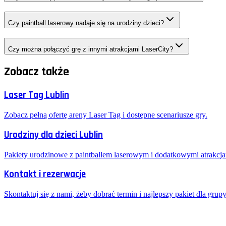
Czy paintball laserowy nadaje się na urodziny dzieci?
Czy można połączyć grę z innymi atrakcjami LaserCity?
Zobacz także
Laser Tag Lublin
Zobacz pełną ofertę areny Laser Tag i dostępne scenariusze gry.
Urodziny dla dzieci Lublin
Pakiety urodzinowe z paintballem laserowym i dodatkowymi atrakcja
Kontakt i rezerwacje
Skontaktuj się z nami, żeby dobrać termin i najlepszy pakiet dla grupy