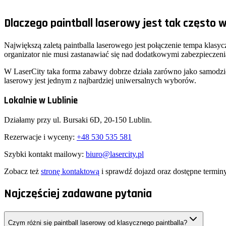
Świetnie sprawdza się w grupach prywatnych i firmowych.
Dlaczego paintball laserowy jest tak często w
Największą zaletą paintballa laserowego jest połączenie tempa klasy
organizator nie musi zastanawiać się nad dodatkowymi zabezpiecze
W LaserCity taka forma zabawy dobrze działa zarówno jako samodzielna
laserowy jest jednym z najbardziej uniwersalnych wyborów.
Lokalnie w Lublinie
Działamy przy ul.
Bursaki 6D
,
20-150
Lublin
.
Rezerwacje i wyceny:
+48 530 535 581
Szybki kontakt mailowy:
biuro@lasercity.pl
Zobacz też
stronę kontaktową
i sprawdź dojazd oraz dostępne terminy
Najczęściej zadawane pytania
Czym różni się paintball laserowy od klasycznego paintballa?